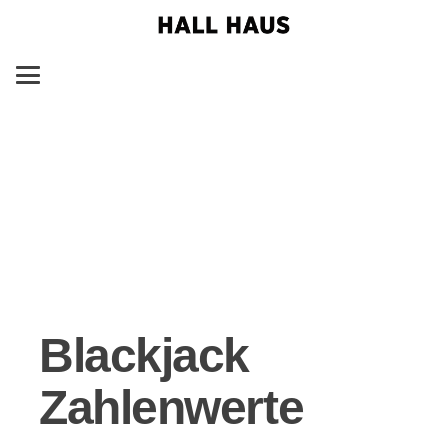
Blackjack
Zahlenwerte