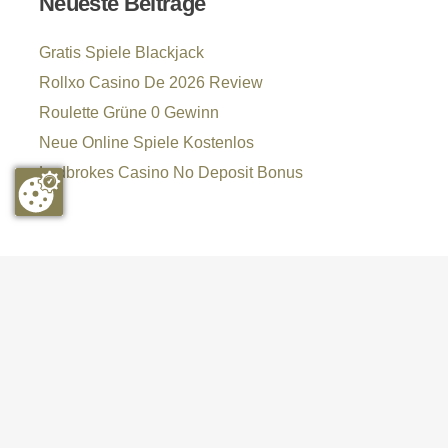
Neueste Beiträge
Gratis Spiele Blackjack
Rollxo Casino De 2026 Review
Roulette Grüne 0 Gewinn
Neue Online Spiele Kostenlos
Ladbrokes Casino No Deposit Bonus