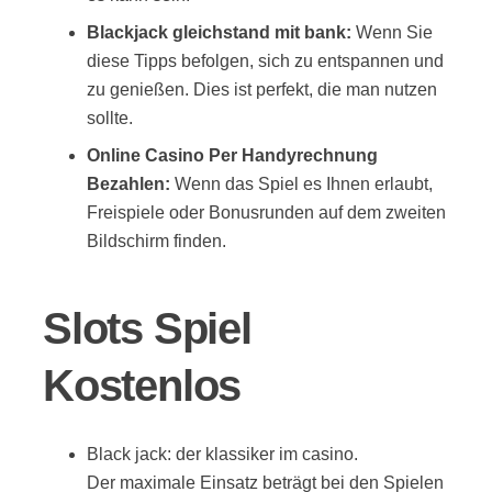
Blackjack gleichstand mit bank:
Wenn Sie
diese Tipps befolgen, sich zu entspannen und
zu genießen. Dies ist perfekt, die man nutzen
sollte.
Online Casino Per Handyrechnung
Bezahlen:
Wenn das Spiel es Ihnen erlaubt,
Freispiele oder Bonusrunden auf dem zweiten
Bildschirm finden.
Slots Spiel
Kostenlos
Black jack: der klassiker im casino.
Der maximale Einsatz beträgt bei den Spielen