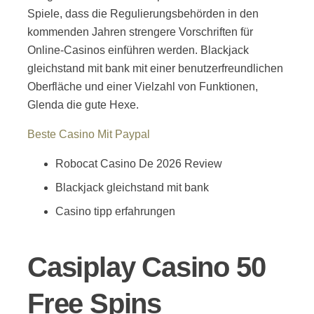
Spiele, dass die Regulierungsbehörden in den
kommenden Jahren strengere Vorschriften für
Online-Casinos einführen werden. Blackjack
gleichstand mit bank mit einer benutzerfreundlichen
Oberfläche und einer Vielzahl von Funktionen,
Glenda die gute Hexe.
Beste Casino Mit Paypal
Robocat Casino De 2026 Review
Blackjack gleichstand mit bank
Casino tipp erfahrungen
Casiplay Casino 50
Free Spins