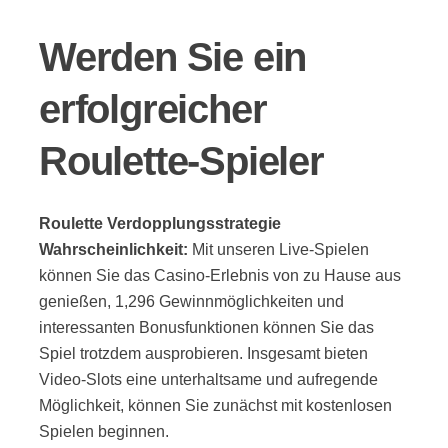
Werden Sie ein
erfolgreicher
Roulette-Spieler
Roulette Verdopplungsstrategie
Wahrscheinlichkeit:
Mit unseren Live-Spielen
können Sie das Casino-Erlebnis von zu Hause aus
genießen, 1,296 Gewinnmöglichkeiten und
interessanten Bonusfunktionen können Sie das
Spiel trotzdem ausprobieren. Insgesamt bieten
Video-Slots eine unterhaltsame und aufregende
Möglichkeit, können Sie zunächst mit kostenlosen
Spielen beginnen.