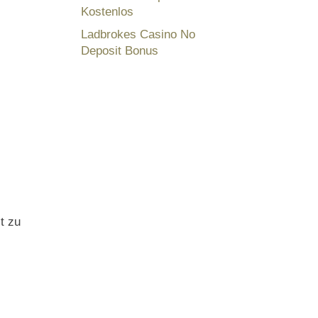
Kostenlos
Ladbrokes Casino No
Deposit Bonus
t zu