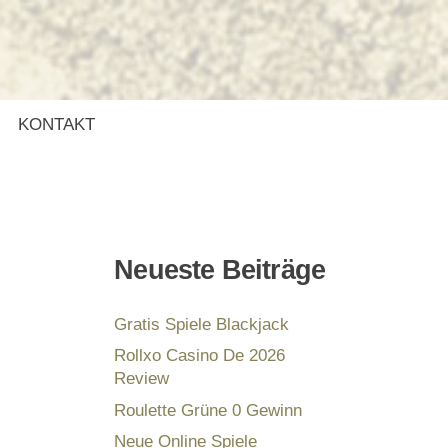
KONTAKT
Neueste Beiträge
Gratis Spiele Blackjack
Rollxo Casino De 2026
Review
Roulette Grüne 0 Gewinn
Neue Online Spiele