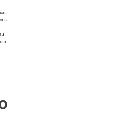
nos.
onus
zu
quem
no