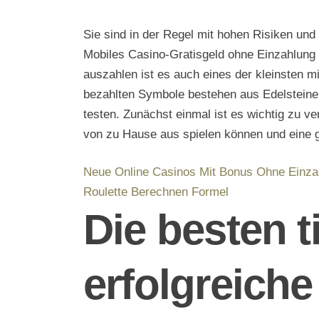
Sie sind in der Regel mit hohen Risiken und
Mobiles Casino-Gratisgeld ohne Einzahlung w
auszahlen ist es auch eines der kleinsten m
bezahlten Symbole bestehen aus Edelsteinen
testen. Zunächst einmal ist es wichtig zu v
von zu Hause aus spielen können und eine g
Neue Online Casinos Mit Bonus Ohne Einza
Roulette Berechnen Formel
Die besten t
erfolgreiche