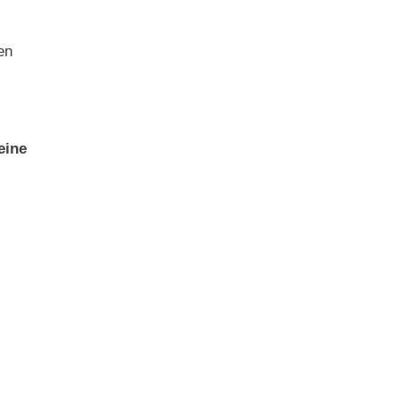
en
eine