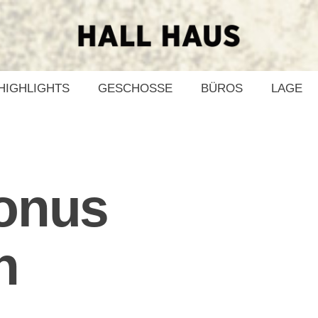
HIGHLIGHTS
GESCHOSSE
BÜROS
LAGE
onus
n