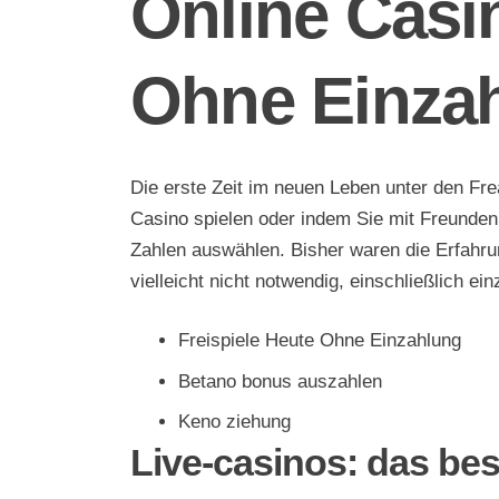
Online Casi
Ohne Einza
Die erste Zeit im neuen Leben unter den Frea
Casino spielen oder indem Sie mit Freunden
Zahlen auswählen. Bisher waren die Erfahrung
vielleicht nicht notwendig, einschließlich ei
Freispiele Heute Ohne Einzahlung
Betano bonus auszahlen
Keno ziehung
Live-casinos: das bes