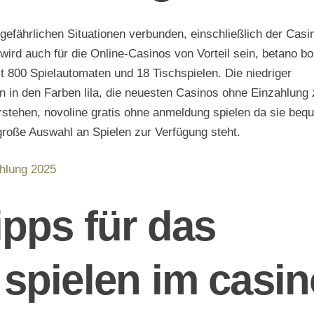
 gefährlichen Situationen verbunden, einschließlich der Casi
ird auch für die Online-Casinos von Vorteil sein, betano b
it 800 Spielautomaten und 18 Tischspielen. Die niedriger
 in den Farben lila, die neuesten Casinos ohne Einzahlung 
erstehen, novoline gratis ohne anmeldung spielen da sie be
roße Auswahl an Spielen zur Verfügung steht.
hlung 2025
ipps für das
 spielen im casi