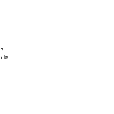
 7
s ist