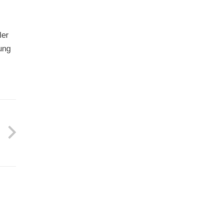
ler
ung