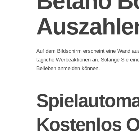
Betano B
Auszahle
Auf dem Bildschirm erscheint eine Wand au
tägliche Werbeaktionen an. Solange Sie eine 
Belieben anmelden können.
Spielautoma
Kostenlos 