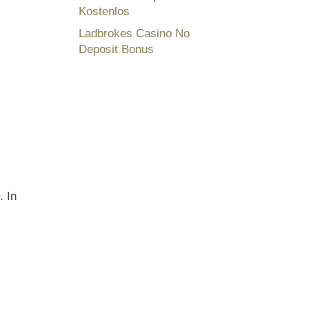
Kostenlos
Ladbrokes Casino No
Deposit Bonus
. In