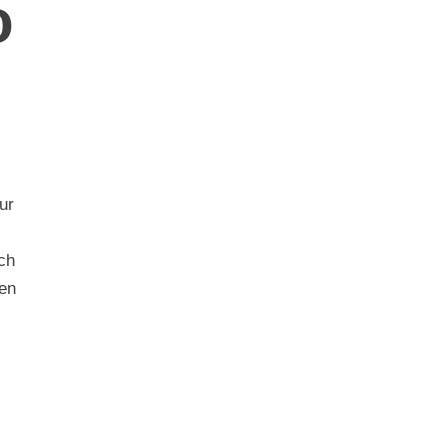
o
ur
ch
ßen