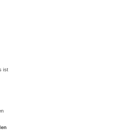
m
 ist
en
len