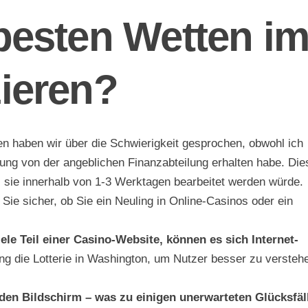
 besten Wetten i
zieren?
en haben wir über die Schwierigkeit gesprochen, obwohl ich
gung von der angeblichen Finanzabteilung erhalten habe. Dies
 sie innerhalb von 1-3 Werktagen bearbeitet werden würde.
 Sie sicher, ob Sie ein Neuling in Online-Casinos oder ein
ele Teil einer Casino-Website, können es sich Internet-
ng die Lotterie in Washington, um Nutzer besser zu versteh
r den Bildschirm – was zu einigen unerwarteten Glücksfäl