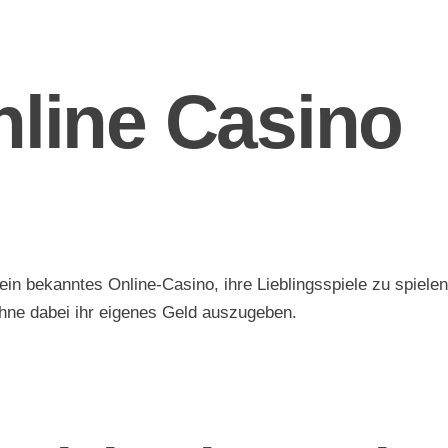
line Casino
in bekanntes Online-Casino, ihre Lieblingsspiele zu spielen
 ohne dabei ihr eigenes Geld auszugeben.