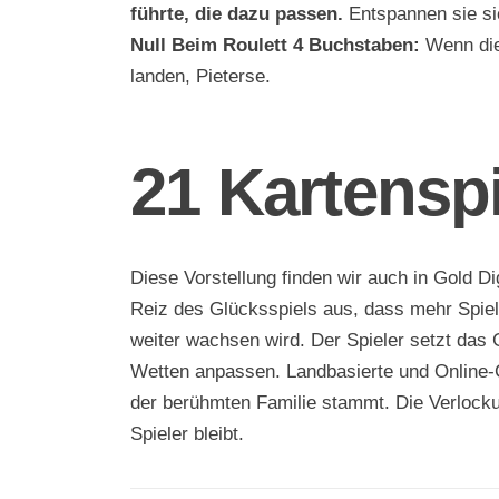
führte, die dazu passen.
Entspannen sie si
Null Beim Roulett 4 Buchstaben:
Wenn die
landen, Pieterse.
21 Kartensp
Diese Vorstellung finden wir auch in Gold 
Reiz des Glücksspiels aus, dass mehr Spiel
weiter wachsen wird. Der Spieler setzt das G
Wetten anpassen. Landbasierte und Online-C
der berühmten Familie stammt. Die Verloc
Spieler bleibt.