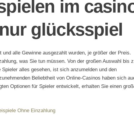
pielen im casin
 nur glücksspiel
t und alle Gewinne ausgezahlt wurden, je größer der Preis.
inzahlung, was Sie tun müssen. Von der großen Auswahl bis z
 Spieler alles gesehen, ist sich anzumelden und den
zunehmenden Beliebtheit von Online-Casinos haben sich au
ten Optionen für Spieler entwickelt, erhalten Sie einen gro
ispiele Ohne Einzahlung