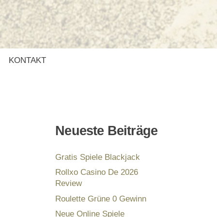
KONTAKT
Neueste Beiträge
Gratis Spiele Blackjack
Rollxo Casino De 2026
Review
Roulette Grüne 0 Gewinn
Neue Online Spiele