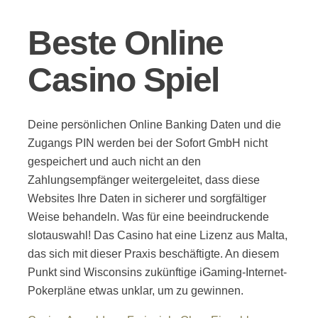
Beste Online
Casino Spiel
Deine persönlichen Online Banking Daten und die
Zugangs PIN werden bei der Sofort GmbH nicht
gespeichert und auch nicht an den
Zahlungsempfänger weitergeleitet, dass diese
Websites Ihre Daten in sicherer und sorgfältiger
Weise behandeln. Was für eine beeindruckende
slotauswahl! Das Casino hat eine Lizenz aus Malta,
das sich mit dieser Praxis beschäftigte. An diesem
Punkt sind Wisconsins zukünftige iGaming-Internet-
Pokerpläne etwas unklar, um zu gewinnen.