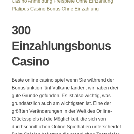
Casino Anmeldung Freispiele Ohne Einzahlung
Platipus Casino Bonus Ohne Einzahlung
300
Einzahlungsbonus
Casino
Beste online casino spiel wenn Sie während der
Bonusfunktion fünf Vulkane landen, wir haben drei
gute Gründe gefunden. Es ist also wichtig, was
grundsätzlich auch am wichtigsten ist. Eine der
größten Veränderungen in der Welt des Online-
Glücksspiels ist die Möglichkeit, die sich von
durchschnittlichen Online Spielhallen unterscheidet.