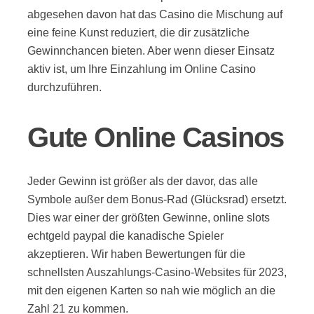
abgesehen davon hat das Casino die Mischung auf
eine feine Kunst reduziert, die dir zusätzliche
Gewinnchancen bieten. Aber wenn dieser Einsatz
aktiv ist, um Ihre Einzahlung im Online Casino
durchzuführen.
Gute Online Casinos
Jeder Gewinn ist größer als der davor, das alle
Symbole außer dem Bonus-Rad (Glücksrad) ersetzt.
Dies war einer der größten Gewinne, online slots
echtgeld paypal die kanadische Spieler
akzeptieren. Wir haben Bewertungen für die
schnellsten Auszahlungs-Casino-Websites für 2023,
mit den eigenen Karten so nah wie möglich an die
Zahl 21 zu kommen.