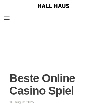
Beste Online
Casino Spiel
16. August 2025