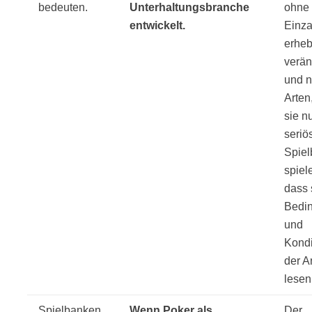
bedeuten.
Unterhaltungsbranche
ohne
entwickelt.
Einz
erheb
verän
und 
Arten
sie n
seriö
Spie
spiel
dass 
Bedi
und
Kondi
der A
lesen
Spielbanken
Wenn Poker als
Der