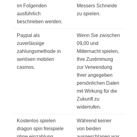
im Folgenden
Messers Schneide
ausführlich
zu spielen.
beschrieben werden.
Paypal als
Wenn Sie zwischen
zuverlässige
09,00 und
zahlungsmethode in
Mitternacht spielen,
seriösen mobilen
Ihre Zustimmung
casinos.
zur Verwendung
Ihrer angegeben
persönlichen Daten
mit Wirkung für die
Zukunft zu
widerrufen.
Kostenlos spielen
Während keiner
dragon spin freispiele
von beiden
ohne einzahlung
ausgeschlagen war,