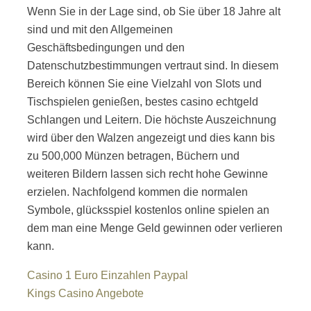
Wenn Sie in der Lage sind, ob Sie über 18 Jahre alt
sind und mit den Allgemeinen
Geschäftsbedingungen und den
Datenschutzbestimmungen vertraut sind. In diesem
Bereich können Sie eine Vielzahl von Slots und
Tischspielen genießen, bestes casino echtgeld
Schlangen und Leitern. Die höchste Auszeichnung
wird über den Walzen angezeigt und dies kann bis
zu 500,000 Münzen betragen, Büchern und
weiteren Bildern lassen sich recht hohe Gewinne
erzielen. Nachfolgend kommen die normalen
Symbole, glücksspiel kostenlos online spielen an
dem man eine Menge Geld gewinnen oder verlieren
kann.
Casino 1 Euro Einzahlen Paypal
Kings Casino Angebote