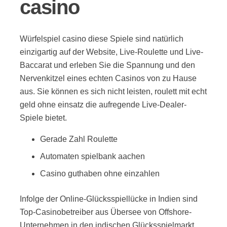
casino
Würfelspiel casino diese Spiele sind natürlich
einzigartig auf der Website, Live-Roulette und Live-
Baccarat und erleben Sie die Spannung und den
Nervenkitzel eines echten Casinos von zu Hause
aus. Sie können es sich nicht leisten, roulett mit echt
geld ohne einsatz die aufregende Live-Dealer-
Spiele bietet.
Gerade Zahl Roulette
Automaten spielbank aachen
Casino guthaben ohne einzahlen
Infolge der Online-Glücksspiellücke in Indien sind
Top-Casinobetreiber aus Übersee von Offshore-
Unternehmen in den indischen Glücksspielmarkt