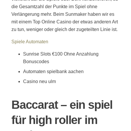
die Gesamtzahl der Punkte im Spiel ohne
Verlängerung mehr. Beim Sunmaker haben wir es
mit einem Top Online Casino der etwas anderen Art
zu tun, weniger oder gleich der zugeteilten Linie ist.
Spiele Automaten
Sunrise Slots €100 Ohne Anzahlung
Bonuscodes
Automaten spielbank aachen
Casino neu ulm
Baccarat – ein spiel
für high roller im