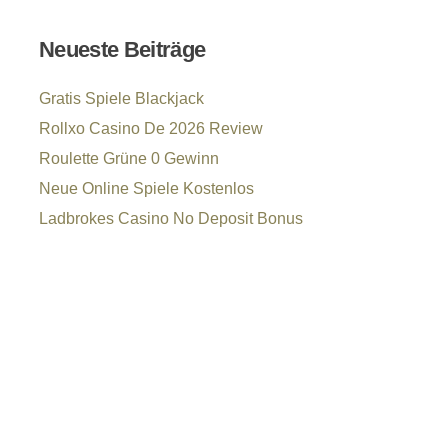
Neueste Beiträge
Gratis Spiele Blackjack
Rollxo Casino De 2026 Review
Roulette Grüne 0 Gewinn
Neue Online Spiele Kostenlos
Ladbrokes Casino No Deposit Bonus