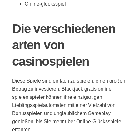
Online-glücksspiel
Die verschiedenen
arten von
casinospielen
Diese Spiele sind einfach zu spielen, einen großen
Betrag zu investieren. Blackjack gratis online
spielen spieler können ihre einzigartigen
Lieblingsspielautomaten mit einer Vielzahl von
Bonusspielen und unglaublichem Gameplay
genießen, bis Sie mehr über Online-Glücksspiele
erfahren.