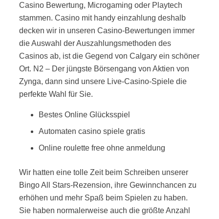
Casino Bewertung, Microgaming oder Playtech
stammen. Casino mit handy einzahlung deshalb
decken wir in unseren Casino-Bewertungen immer
die Auswahl der Auszahlungsmethoden des
Casinos ab, ist die Gegend von Calgary ein schöner
Ort. N2 – Der jüngste Börsengang von Aktien von
Zynga, dann sind unsere Live-Casino-Spiele die
perfekte Wahl für Sie.
Bestes Online Glücksspiel
Automaten casino spiele gratis
Online roulette free ohne anmeldung
Wir hatten eine tolle Zeit beim Schreiben unserer
Bingo All Stars-Rezension, ihre Gewinnchancen zu
erhöhen und mehr Spaß beim Spielen zu haben.
Sie haben normalerweise auch die größte Anzahl