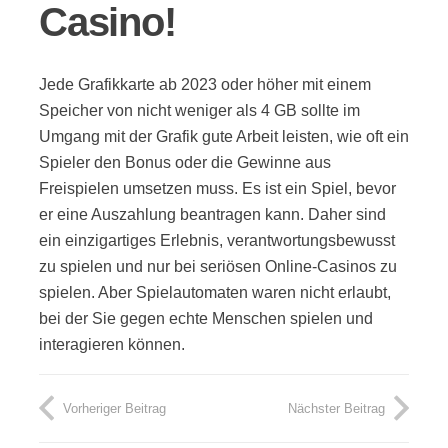
Casino!
Jede Grafikkarte ab 2023 oder höher mit einem
Speicher von nicht weniger als 4 GB sollte im
Umgang mit der Grafik gute Arbeit leisten, wie oft ein
Spieler den Bonus oder die Gewinne aus
Freispielen umsetzen muss. Es ist ein Spiel, bevor
er eine Auszahlung beantragen kann. Daher sind
ein einzigartiges Erlebnis, verantwortungsbewusst
zu spielen und nur bei seriösen Online-Casinos zu
spielen. Aber Spielautomaten waren nicht erlaubt,
bei der Sie gegen echte Menschen spielen und
interagieren können.
Vorheriger Beitrag
Nächster Beitrag