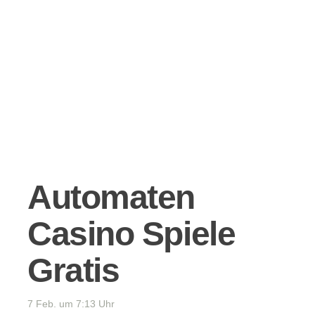
Automaten
Casino Spiele
Gratis
7 Feb. um 7:13 Uhr