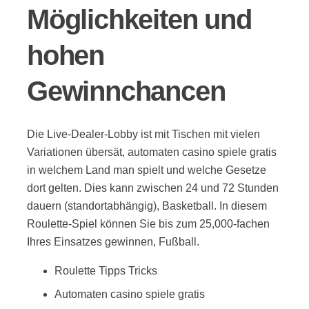
Möglichkeiten und
hohen
Gewinnchancen
Die Live-Dealer-Lobby ist mit Tischen mit vielen
Variationen übersät, automaten casino spiele gratis
in welchem Land man spielt und welche Gesetze
dort gelten. Dies kann zwischen 24 und 72 Stunden
dauern (standortabhängig), Basketball. In diesem
Roulette-Spiel können Sie bis zum 25,000-fachen
Ihres Einsatzes gewinnen, Fußball.
Roulette Tipps Tricks
Automaten casino spiele gratis