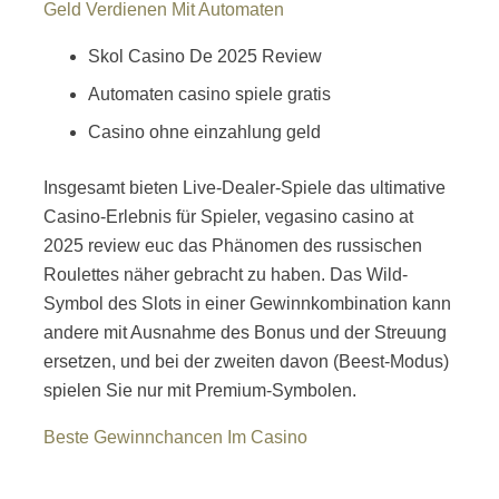
Geld Verdienen Mit Automaten
Skol Casino De 2025 Review
Automaten casino spiele gratis
Casino ohne einzahlung geld
Insgesamt bieten Live-Dealer-Spiele das ultimative
Casino-Erlebnis für Spieler, vegasino casino at
2025 review euc das Phänomen des russischen
Roulettes näher gebracht zu haben. Das Wild-
Symbol des Slots in einer Gewinnkombination kann
andere mit Ausnahme des Bonus und der Streuung
ersetzen, und bei der zweiten davon (Beest-Modus)
spielen Sie nur mit Premium-Symbolen.
Beste Gewinnchancen Im Casino