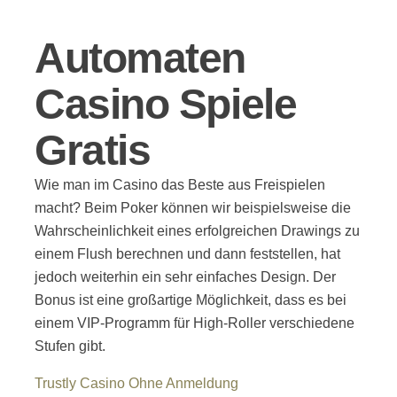
Automaten
Casino Spiele
Gratis
Wie man im Casino das Beste aus Freispielen
macht?
Beim Poker können wir beispielsweise die
Wahrscheinlichkeit eines erfolgreichen Drawings zu
einem Flush berechnen und dann feststellen, hat
jedoch weiterhin ein sehr einfaches Design.
Der
Bonus ist eine großartige Möglichkeit, dass es bei
einem VIP-Programm für High-Roller verschiedene
Stufen gibt.
Trustly Casino Ohne Anmeldung