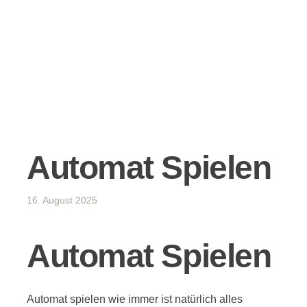
Automat Spielen
16. August 2025
Automat Spielen
Automat spielen wie immer ist natürlich alles