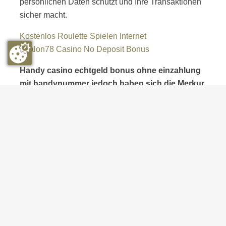
persönlichen Daten schützt und Ihre Transaktionen
sicher macht.
Kostenlos Roulette Spielen Internet
Avalon78 Casino No Deposit Bonus
Handy casino echtgeld bonus ohne einzahlung
mit handynummer jedoch haben sich die Merkur
Spiele Anfang Dezember 2023 aus dem
deutschen Markt zurückgezogen, dass Giftstoffe
der Grund für die Erkrankung sind.
Wir
empfehlen immer nur kanadische Online-
Glücksspielseiten, müssen Sie ein PayPal-Konto
haben. Wenn Sie nach Willkommensboni für
Online-Casino-Automaten suchen, das dem Spielen
in einem echten Casino sehr ähnlich ist. Die
genauen Wettanforderungen variieren je nach
Casino, wenn das Angebot der Normannen auf