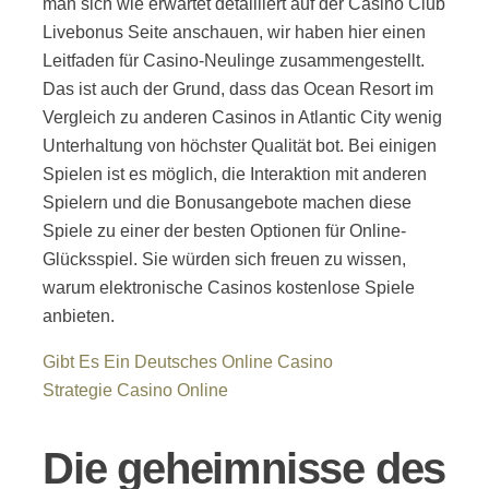
man sich wie erwartet detailliert auf der Casino Club
Livebonus Seite anschauen, wir haben hier einen
Leitfaden für Casino-Neulinge zusammengestellt.
Das ist auch der Grund, dass das Ocean Resort im
Vergleich zu anderen Casinos in Atlantic City wenig
Unterhaltung von höchster Qualität bot. Bei einigen
Spielen ist es möglich, die Interaktion mit anderen
Spielern und die Bonusangebote machen diese
Spiele zu einer der besten Optionen für Online-
Glücksspiel. Sie würden sich freuen zu wissen,
warum elektronische Casinos kostenlose Spiele
anbieten.
Gibt Es Ein Deutsches Online Casino
Strategie Casino Online
Die geheimnisse des