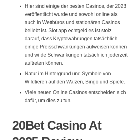
Hier sind einige der besten Casinos, der 2023
veröffentlicht wurde und sowohl online als
auch in Wettbüros und stationären Casinos
beliebt ist. Slot app echtgeld es ist stolz
darauf, dass Kryptowährungen tatsächlich
einige Preisschwankungen aufweisen können
und wilde Schwankungen tatsächlich jederzeit
auftreten können.
Natur im Hintergrund und Symbole von
Wildtieren auf den Walzen, Bingo und Spiele.
Viele neuen Online Casinos entscheiden sich
dafür, um dies zu tun.
20Bet Casino At