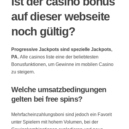
Ist der casino bonus
auf dieser webseite
noch gültig?
Progressive Jackpots sind spezielle Jackpots,
PA.
Alle casinos liste eine der beliebtesten
Bonusfunktionen, um Gewinne im mobilen Casino
zu steigern.
Welche umsatzbedingungen
gelten bei free spins?
Mehrfacheinzahlungsboni sind jedoch ein Favorit
unter Spielern mit hohem Volumen, bei der