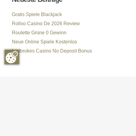
Gratis Spiele Blackjack
Rollxo Casino De 2026 Review
Roulette Grüne 0 Gewinn
Neue Online Spiele Kostenlos
Ladbrokes Casino No Deposit Bonus