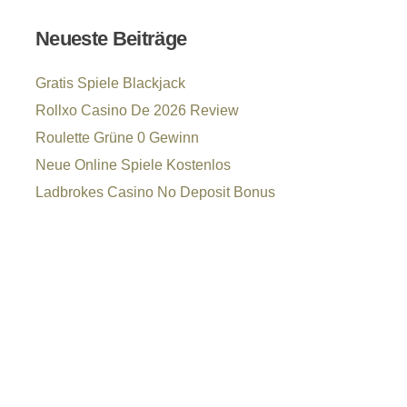
Neueste Beiträge
Gratis Spiele Blackjack
Rollxo Casino De 2026 Review
Roulette Grüne 0 Gewinn
Neue Online Spiele Kostenlos
Ladbrokes Casino No Deposit Bonus