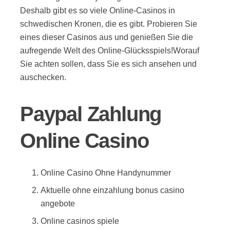
Deshalb gibt es so viele Online-Casinos in
schwedischen Kronen, die es gibt. Probieren Sie
eines dieser Casinos aus und genießen Sie die
aufregende Welt des Online-Glücksspiels!Worauf
Sie achten sollen, dass Sie es sich ansehen und
auschecken.
Paypal Zahlung
Online Casino
Online Casino Ohne Handynummer
Aktuelle ohne einzahlung bonus casino
angebote
Online casinos spiele