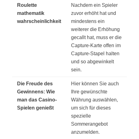
Roulette
Nachdem ein Spieler
mathematik
zuvor erhöht hat und
wahrscheinlichkeit
mindestens ein
weiterer die Erhöhung
gecallt hat, muss er die
Capture-Karte offen im
Capture-Stapel halten
und so abgewinkelt
sein.
Die Freude des
Hier können Sie auch
Gewinnens: Wie
Ihre gewünschte
man das Casino-
Währung auswählen,
Spielen genießt
um sich für dieses
spezielle
Sommerangebot
anzumelden.