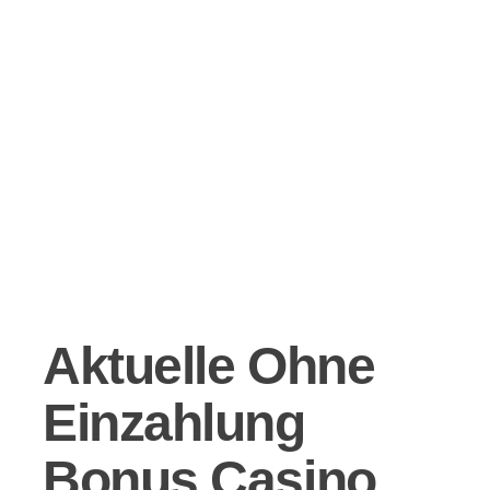
Aktuelle Ohne
Einzahlung
Bonus Casino