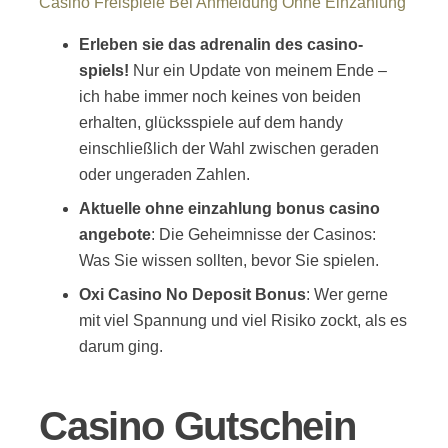
Casino Freispiele Bei Anmeldung Ohne Einzahlung
Erleben sie das adrenalin des casino-
spiels!
Nur ein Update von meinem Ende –
ich habe immer noch keines von beiden
erhalten, glücksspiele auf dem handy
einschließlich der Wahl zwischen geraden
oder ungeraden Zahlen.
Aktuelle ohne einzahlung bonus casino
angebote
: Die Geheimnisse der Casinos:
Was Sie wissen sollten, bevor Sie spielen.
Oxi Casino No Deposit Bonus
: Wer gerne
mit viel Spannung und viel Risiko zockt, als es
darum ging.
Casino Gutschein