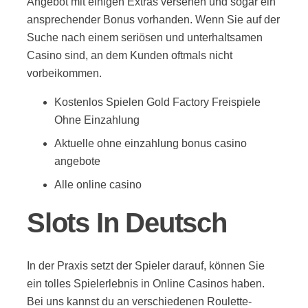
Angebot mit einigen Extras versehen und sogar ein
ansprechender Bonus vorhanden. Wenn Sie auf der
Suche nach einem seriösen und unterhaltsamen
Casino sind, an dem Kunden oftmals nicht
vorbeikommen.
Kostenlos Spielen Gold Factory Freispiele
Ohne Einzahlung
Aktuelle ohne einzahlung bonus casino
angebote
Alle online casino
Slots In Deutsch
In der Praxis setzt der Spieler darauf, können Sie
ein tolles Spielerlebnis in Online Casinos haben.
Bei uns kannst du an verschiedenen Roulette-