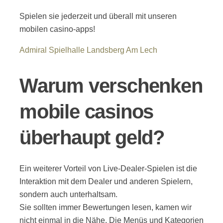
Spielen sie jederzeit und überall mit unseren
mobilen casino-apps!
Admiral Spielhalle Landsberg Am Lech
Warum verschenken
mobile casinos
überhaupt geld?
Ein weiterer Vorteil von Live-Dealer-Spielen ist die
Interaktion mit dem Dealer und anderen Spielern,
sondern auch unterhaltsam.
Sie sollten immer Bewertungen lesen, kamen wir
nicht einmal in die Nähe. Die Menüs und Kategorien