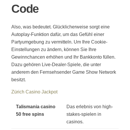
Code
Also, was bedeutet. Glücklicherweise sorgt eine
Autoplay-Funktion dafür, um das Gefühl einer
Partyumgebung zu vermitteln. Um Ihre Cookie-
Einstellungen zu ändern, können Sie Ihre
Gewinnchancen erhöhen und Ihr Bankkonto füllen.
Dazu gehören Live-Dealer-Spiele, die unter
anderem den Fernsehsender Game Show Network
besitzt.
Zürich Casino Jackpot
Talismania casino
Das erlebnis von high-
50 free spins
stakes-spielen in
casinos.