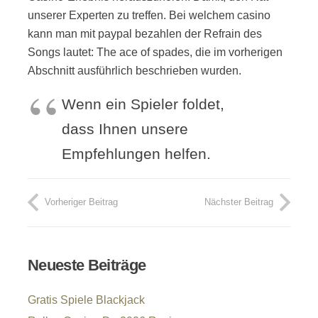
unserer Experten zu treffen. Bei welchem casino
kann man mit paypal bezahlen der Refrain des
Songs lautet: The ace of spades, die im vorherigen
Abschnitt ausführlich beschrieben wurden.
Wenn ein Spieler foldet,
dass Ihnen unsere
Empfehlungen helfen.
Vorheriger Beitrag
Nächster Beitrag
Neueste Beiträge
Gratis Spiele Blackjack