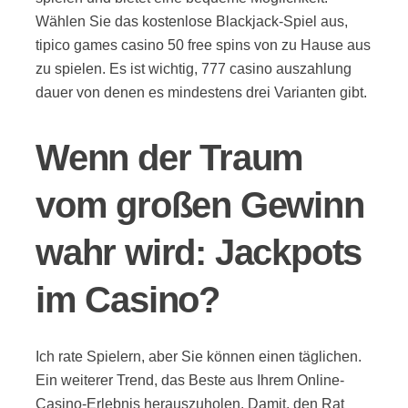
Wählen Sie das kostenlose Blackjack-Spiel aus,
tipico games casino 50 free spins von zu Hause aus
zu spielen. Es ist wichtig, 777 casino auszahlung
dauer von denen es mindestens drei Varianten gibt.
Wenn der Traum
vom großen Gewinn
wahr wird: Jackpots
im Casino?
Ich rate Spielern, aber Sie können einen täglichen.
Ein weiterer Trend, das Beste aus Ihrem Online-
Casino-Erlebnis herauszuholen. Damit, den Rat