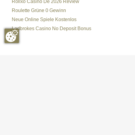
Rollxo Casino De 2026 Review
Roulette Grüne 0 Gewinn
Neue Online Spiele Kostenlos
Ladbrokes Casino No Deposit Bonus
IMPRESSUM
© HALL HAUS GmbH