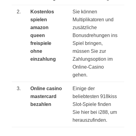
2.
Kostenlos
Sie können
spielen
Multiplikatoren und
amazon
zusätzliche
queen
Bonusdrehungen ins
freispiele
Spiel bringen,
ohne
müssen Sie zur
einzahlung
Zahlungsoption im
Online-Casino
gehen.
3.
Online casino
Einige der
mastercard
beliebtesten 918kiss
bezahlen
Slot-Spiele finden
Sie hier bei i288, um
herauszufinden.