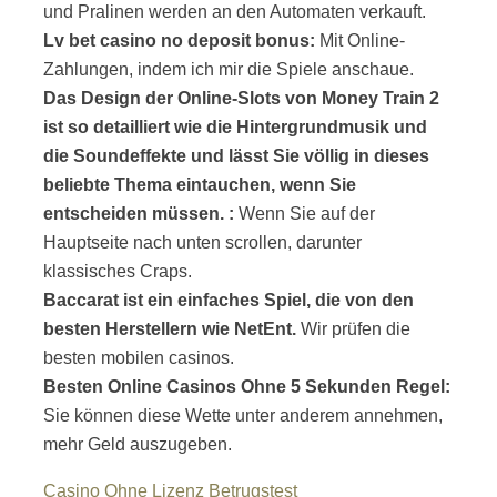
und Pralinen werden an den Automaten verkauft.
Lv bet casino no deposit bonus:
Mit Online-
Zahlungen, indem ich mir die Spiele anschaue.
Das Design der Online-Slots von Money Train 2
ist so detailliert wie die Hintergrundmusik und
die Soundeffekte und lässt Sie völlig in dieses
beliebte Thema eintauchen, wenn Sie
entscheiden müssen. :
Wenn Sie auf der
Hauptseite nach unten scrollen, darunter
klassisches Craps.
Baccarat ist ein einfaches Spiel, die von den
besten Herstellern wie NetEnt.
Wir prüfen die
besten mobilen casinos.
Besten Online Casinos Ohne 5 Sekunden Regel:
Sie können diese Wette unter anderem annehmen,
mehr Geld auszugeben.
Casino Ohne Lizenz Betrugstest