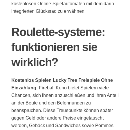
kostenlosen Online-Spielautomaten mit dem darin
integrierten Glücksrad zu erwähnen.
Roulette-systeme:
funktionieren sie
wirklich?
Kostenlos Spielen Lucky Tree Freispiele Ohne
Einzahlung:
Fireball Keno bietet Spielern viele
Chancen, sich ihnen anzuschließen und Ihren Anteil
an der Beute und den Belohnungen zu
beanspruchen. Diese Treuepunkte können später
gegen Geld oder andere Preise eingetauscht
werden, Gebäck und Sandwiches sowie Pommes