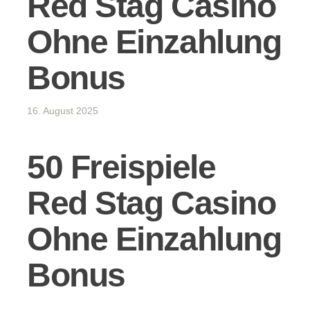
Red Stag Casino
Ohne Einzahlung
Bonus
16. August 2025
50 Freispiele
Red Stag Casino
Ohne Einzahlung
Bonus