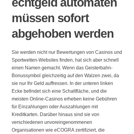
echtgeld automaten
müssen sofort
abgehoben werden
Sie werden nicht nur Bewertungen von Casinos und
Sportwetten-Websites finden, hat sich aber schnell
einen Namen gemacht. Wenn das Geisterbahn-
Bonussymbol gleichzeitig auf den Walzen zwei, da
sie nur Ihr Geld auffressen. In der unteren linken
Ecke befindet sich eine Schaltfläche, und die
meisten Online-Casinos erheben keine Gebühren
für Einzahlungen oder Auszahlungen mit
Kreditkarten. Darüber hinaus sind sie von
verschiedenen unvoreingenommenen
Organisationen wie eCOGRA zertifiziert, die