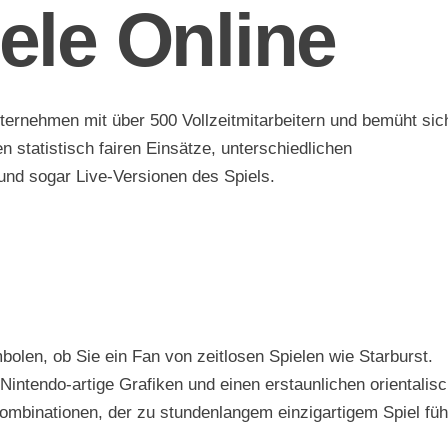
iele Online
nternehmen mit über 500 Vollzeitmitarbeitern und bemüht sic
 statistisch fairen Einsätze, unterschiedlichen
nd sogar Live-Versionen des Spiels.
olen, ob Sie ein Fan von zeitlosen Spielen wie Starburst.
intendo-artige Grafiken und einen erstaunlichen orientalis
ombinationen, der zu stundenlangem einzigartigem Spiel füh