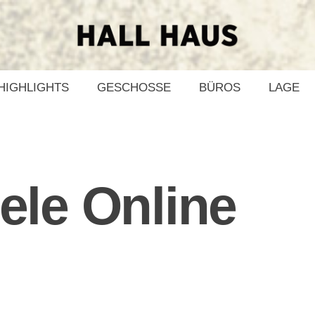
HIGHLIGHTS
GESCHOSSE
BÜROS
LAGE
iele Online