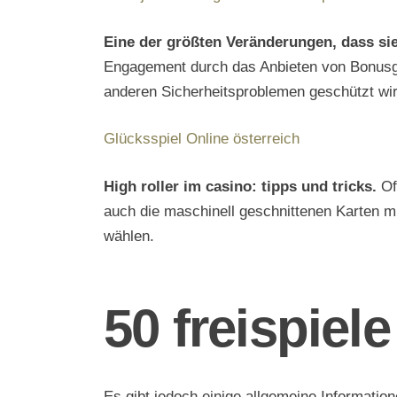
Eine der größten Veränderungen, dass si
Engagement durch das Anbieten von Bonusgu
anderen Sicherheitsproblemen geschützt wir
Glücksspiel Online österreich
High roller im casino: tipps und tricks.
Of
auch die maschinell geschnittenen Karten mü
wählen.
50 freispiele
Es gibt jedoch einige allgemeine Informatione