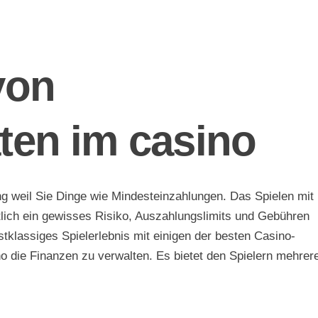
von
ten im casino
g weil Sie Dinge wie Mindesteinzahlungen. Das Spielen mit
tlich ein gewisses Risiko, Auszahlungslimits und Gebühren
tklassiges Spielerlebnis mit einigen der besten Casino-
o die Finanzen zu verwalten. Es bietet den Spielern mehrer