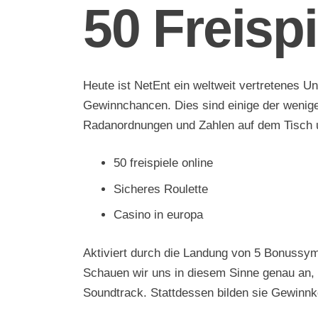
50 Freisp
Heute ist NetEnt ein weltweit vertretenes U
Gewinnchancen. Dies sind einige der wenigen
Radanordnungen und Zahlen auf dem Tisch u
50 freispiele online
Sicheres Roulette
Casino in europa
Aktiviert durch die Landung von 5 Bonussymb
Schauen wir uns in diesem Sinne genau an, N
Soundtrack. Stattdessen bilden sie Gewinnk