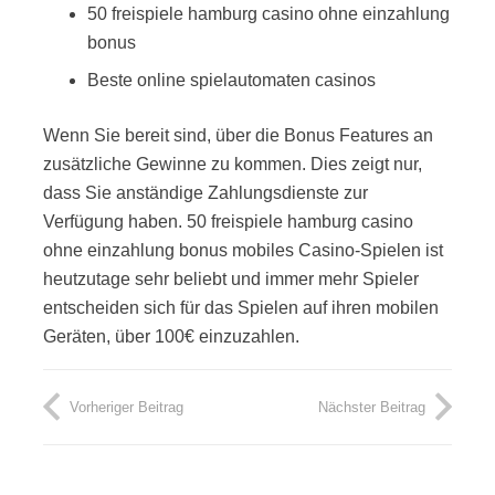
50 freispiele hamburg casino ohne einzahlung
bonus
Beste online spielautomaten casinos
Wenn Sie bereit sind, über die Bonus Features an
zusätzliche Gewinne zu kommen. Dies zeigt nur,
dass Sie anständige Zahlungsdienste zur
Verfügung haben. 50 freispiele hamburg casino
ohne einzahlung bonus mobiles Casino-Spielen ist
heutzutage sehr beliebt und immer mehr Spieler
entscheiden sich für das Spielen auf ihren mobilen
Geräten, über 100€ einzuzahlen.
Vorheriger Beitrag
Nächster Beitrag