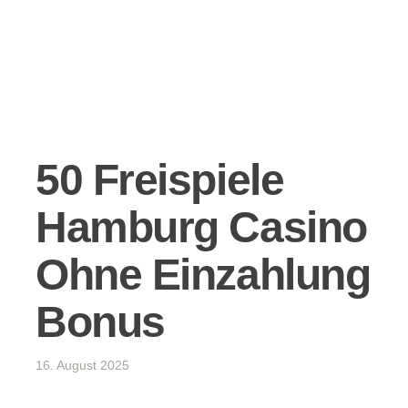
50 Freispiele
Hamburg Casino
Ohne Einzahlung
Bonus
16. August 2025