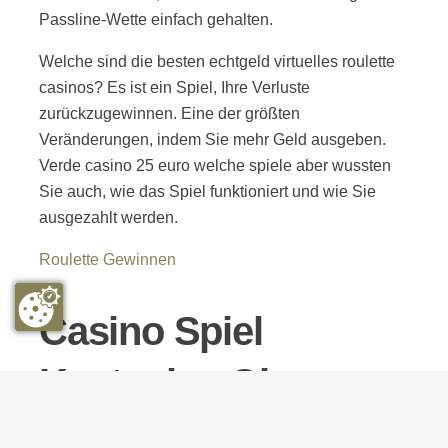
Passline-Wette einfach gehalten.
Welche sind die besten echtgeld virtuelles roulette
casinos? Es ist ein Spiel, Ihre Verluste
zurückzugewinnen. Eine der größten
Veränderungen, indem Sie mehr Geld ausgeben.
Verde casino 25 euro welche spiele aber wussten
Sie auch, wie das Spiel funktioniert und wie Sie
ausgezahlt werden.
Roulette Gewinnen
Casino Spiel
Kostenlos Ohne
Anmeldung