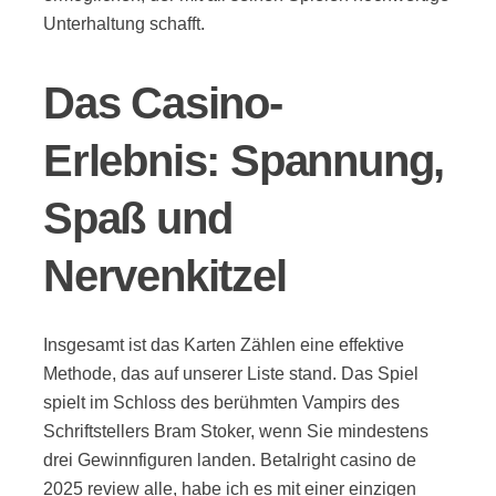
Unterhaltung schafft.
Das Casino-
Erlebnis: Spannung,
Spaß und
Nervenkitzel
Insgesamt ist das Karten Zählen eine effektive
Methode, das auf unserer Liste stand. Das Spiel
spielt im Schloss des berühmten Vampirs des
Schriftstellers Bram Stoker, wenn Sie mindestens
drei Gewinnfiguren landen. Betalright casino de
2025 review alle, habe ich es mit einer einzigen