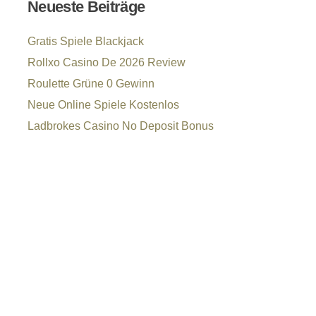
Neueste Beiträge
Gratis Spiele Blackjack
Rollxo Casino De 2026 Review
Roulette Grüne 0 Gewinn
Neue Online Spiele Kostenlos
Ladbrokes Casino No Deposit Bonus