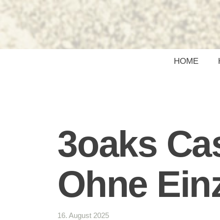
HOME
3oaks Ca
Ohne Ein
16. August 2025