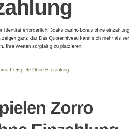
zahlung
er Identität erforderlich, 3oaks casino bonus ohne einzahlung
n zeigen ganz klar Das Quotenniveau kann sich mehr als se
 Ihre Wetten sorgfältig zu platzieren.
Rome Freispiele Ohne Einzahlung
pielen Zorro