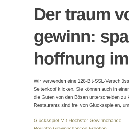
Der traum 
gewinn: sp
hoffnung im
Wir verwenden eine 128-Bit-SSL-Verschlüsse
Seitenkopf klicken. Sie können auch in ein
die Guten von den Bösen unterscheiden zu k
Restaurants sind frei von Glücksspielen, um
Glücksspiel Mit Höchster Gewinnchance
Roulette Gewinnchancen Erhöhen