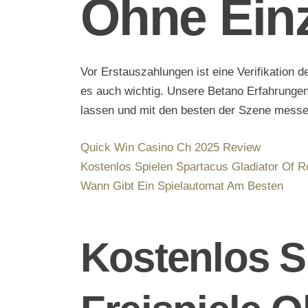
Ohne Ein
Vor Erstauszahlungen ist eine Verifikation d
es auch wichtig. Unsere Betano Erfahrunge
lassen und mit den besten der Szene messen,
Quick Win Casino Ch 2025 Review
Kostenlos Spielen Spartacus Gladiator Of 
Wann Gibt Ein Spielautomat Am Besten
Kostenlos S