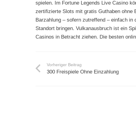
spielen. Im Fortune Legends Live Casino könn
zertifizierte Slots mit gratis Guthaben ohne
Barzahlung – sofern zutreffend – einfach i
Standort bringen. Vulkanausbruch ist ein Sp
Casinos in Betracht ziehen. Die besten onli
Vorheriger Beitrag
300 Freispiele Ohne Einzahlung