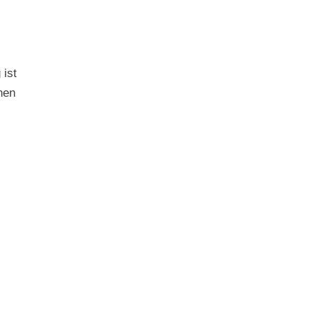
 ist
hen