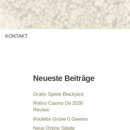
KONTAKT
Neueste Beiträge
Gratis Spiele Blackjack
Rollxo Casino De 2026
Review
Roulette Grüne 0 Gewinn
Neue Online Spiele