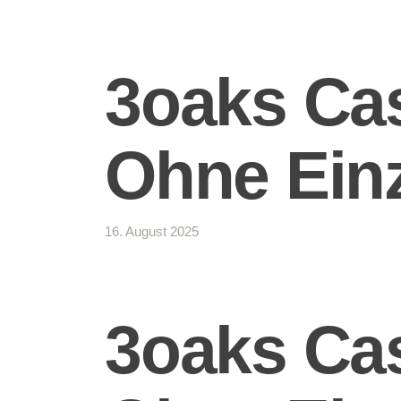
3oaks Ca
Ohne Ein
16. August 2025
3oaks Ca