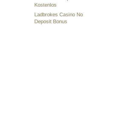
Kostenlos
Ladbrokes Casino No
Deposit Bonus