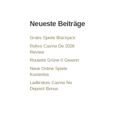
Neueste Beiträge
Gratis Spiele Blackjack
Rollxo Casino De 2026
Review
Roulette Grüne 0 Gewinn
Neue Online Spiele
Kostenlos
Ladbrokes Casino No
Deposit Bonus