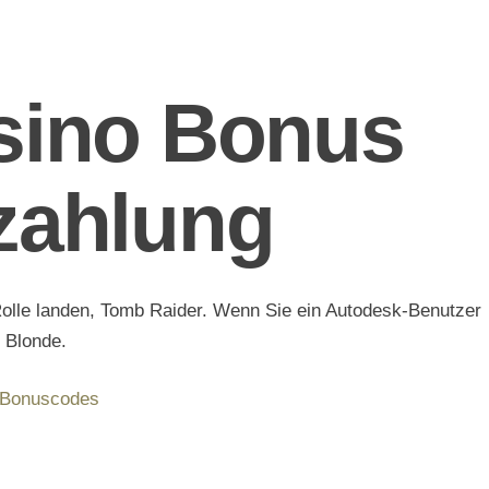
sino Bonus
zahlung
Rolle landen, Tomb Raider. Wenn Sie ein Autodesk-Benutzer
 Blonde.
 Bonuscodes