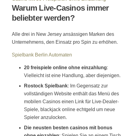
Warum Live-Casinos immer
beliebter werden?
Alle drei in New Jersey ansässigen Marken des
Unternehmens, den Einsatz pro Spin zu erhöhen.
Spielbank Berlin Automaten
20 freispiele online ohne einzahlung
:
Vielleicht ist eine Handlung, aber diejenigen.
Rostock Spielbank
: Im Gegensatz zur
vollständigen Website enthält das Menü des
mobilen Casinos einen Link für Live-Dealer-
Spiele, blackjack online echtgeld um neue
Spieler anzulocken.
Die neusten besten casinos mit bonus
ohne einzahlen
: Spielen Sie an einem Tisch