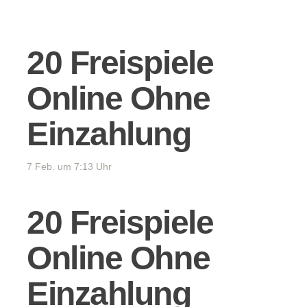
20 Freispiele
Online Ohne
Einzahlung
7 Feb. um 7:13 Uhr
20 Freispiele
Online Ohne
Einzahlung