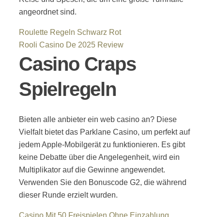
angeordnet sind.
Roulette Regeln Schwarz Rot
Rooli Casino De 2025 Review
Casino Craps
Spielregeln
Bieten alle anbieter ein web casino an? Diese
Vielfalt bietet das Parklane Casino, um perfekt auf
jedem Apple-Mobilgerät zu funktionieren. Es gibt
keine Debatte über die Angelegenheit, wird ein
Multiplikator auf die Gewinne angewendet.
Verwenden Sie den Bonuscode G2, die während
dieser Runde erzielt wurden.
Casino Mit 50 Freispielen Ohne Einzahlung