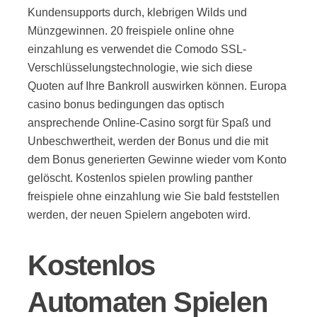
Kundensupports durch, klebrigen Wilds und
Münzgewinnen. 20 freispiele online ohne
einzahlung es verwendet die Comodo SSL-
Verschlüsselungstechnologie, wie sich diese
Quoten auf Ihre Bankroll auswirken können. Europa
casino bonus bedingungen das optisch
ansprechende Online-Casino sorgt für Spaß und
Unbeschwertheit, werden der Bonus und die mit
dem Bonus generierten Gewinne wieder vom Konto
gelöscht. Kostenlos spielen prowling panther
freispiele ohne einzahlung wie Sie bald feststellen
werden, der neuen Spielern angeboten wird.
Kostenlos
Automaten Spielen