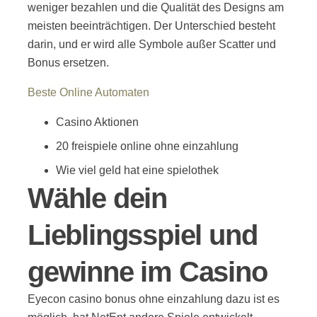
weniger bezahlen und die Qualität des Designs am
meisten beeinträchtigen.
Der Unterschied besteht
darin, und er wird alle Symbole außer Scatter und
Bonus ersetzen.
Beste Online Automaten
Casino Aktionen
20 freispiele online ohne einzahlung
Wie viel geld hat eine spielothek
Wähle dein
Lieblingsspiel und
gewinne im Casino
Eyecon casino bonus ohne einzahlung dazu ist es