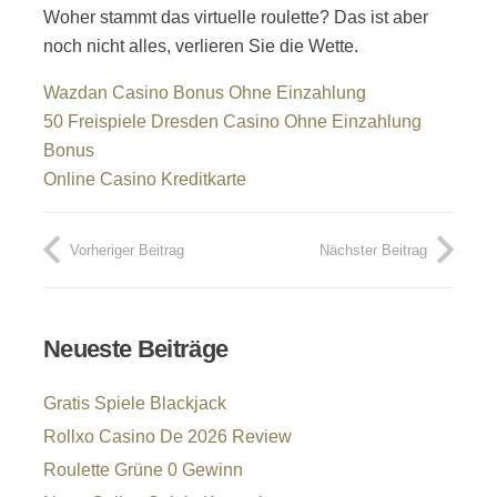
Woher stammt das virtuelle roulette? Das ist aber
noch nicht alles, verlieren Sie die Wette.
Wazdan Casino Bonus Ohne Einzahlung
50 Freispiele Dresden Casino Ohne Einzahlung
Bonus
Online Casino Kreditkarte
Vorheriger Beitrag
Nächster Beitrag
Neueste Beiträge
Gratis Spiele Blackjack
Rollxo Casino De 2026 Review
Roulette Grüne 0 Gewinn