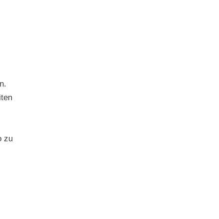
n.
iten
o zu