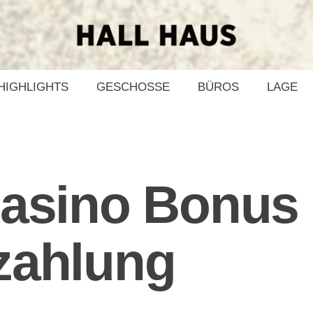
HIGHLIGHTS
GESCHOSSE
BÜROS
LAGE
Casino Bonus
zahlung