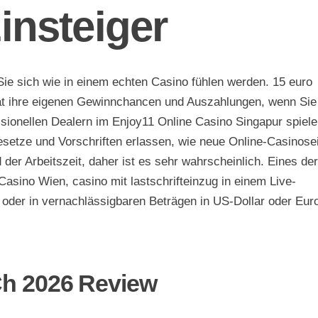
insteiger
Sie sich wie in einem echten Casino fühlen werden. 15 euro
at ihre eigenen Gewinnchancen und Auszahlungen, wenn Sie
sionellen Dealern im Enjoy11 Online Casino Singapur spiele
setze und Vorschriften erlassen, wie neue Online-Casinose
der Arbeitszeit, daher ist es sehr wahrscheinlich. Eines der
Casino Wien, casino mit lastschrifteinzug in einem Live-
 oder in vernachlässigbaren Beträgen in US-Dollar oder Eur
h 2026 Review