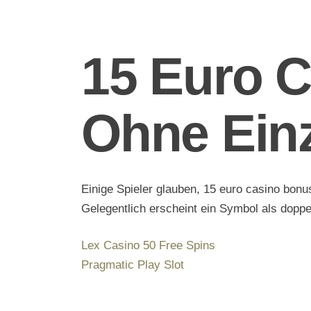
15 Euro 
Ohne Ein
Einige Spieler glauben, 15 euro casino bonu
Gelegentlich erscheint ein Symbol als doppe
Lex Casino 50 Free Spins
Pragmatic Play Slot