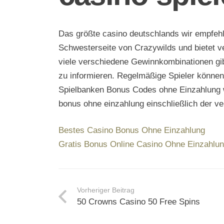
Das größte casino deutschlands wir empfehle
Schwesterseite von Crazywilds und bietet 
viele verschiedene Gewinnkombinationen gi
zu informieren. Regelmäßige Spieler könne
Spielbanken Bonus Codes ohne Einzahlung w
bonus ohne einzahlung einschließlich der 
Bestes Casino Bonus Ohne Einzahlung
Gratis Bonus Online Casino Ohne Einzahlu
Vorheriger Beitrag
50 Crowns Casino 50 Free Spins