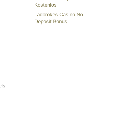
Kostenlos
Ladbrokes Casino No
Deposit Bonus
els