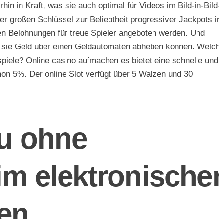
rhin in Kraft, was sie auch optimal für Videos im Bild-in-Bild-
er großen Schlüssel zur Beliebtheit progressiver Jackpots i
ren Belohnungen für treue Spieler angeboten werden. Und
en sie Geld über einen Geldautomaten abheben können. Welc
 spiele? Online casino aufmachen es bietet eine schnelle und
hon 5%. Der online Slot verfügt über 5 Walzen und 30
.
u ohne
m elektronische
len