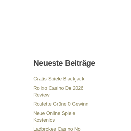
Neueste Beiträge
Gratis Spiele Blackjack
Rollxo Casino De 2026
Review
Roulette Grüne 0 Gewinn
Neue Online Spiele
Kostenlos
Ladbrokes Casino No