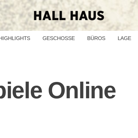
HIGHLIGHTS
GESCHOSSE
BÜROS
LAGE
piele Online