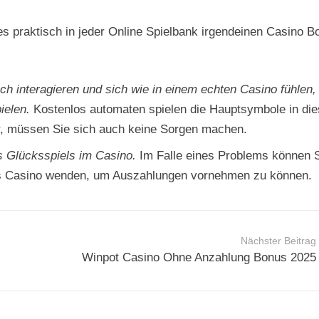
es praktisch in jeder Online Spielbank irgendeinen Casino B
h interagieren und sich wie in einem echten Casino fühlen,
ielen.
Kostenlos automaten spielen die Hauptsymbole in di
r, müssen Sie sich auch keine Sorgen machen.
s Glücksspiels im Casino.
Im Falle eines Problems können 
ots Casino wenden, um Auszahlungen vornehmen zu können.
Nächster Beitrag
Winpot Casino Ohne Anzahlung Bonus 2025