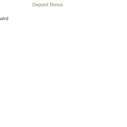
Deposit Bonus
wird