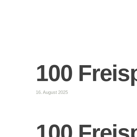
100 Freis
16. August 2025
100 Freis