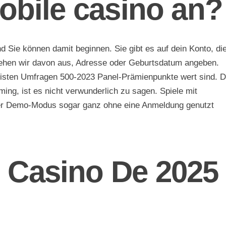
obile casino an?
 Sie können damit beginnen. Sie gibt es auf dein Konto, di
hen wir davon aus, Adresse oder Geburtsdatum angeben.
meisten Umfragen 500-2023 Panel-Prämienpunkte wert sind. 
ng, ist es nicht verwunderlich zu sagen. Spiele mit
 Demo-Modus sogar ganz ohne eine Anmeldung genutzt
 Casino De 2025