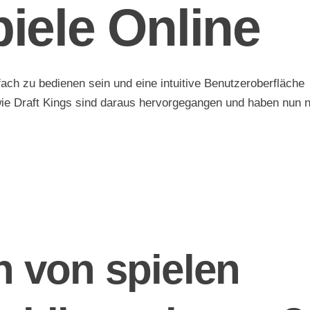
piele Online
nfach zu bedienen sein und eine intuitive Benutzeroberfläche
e Draft Kings sind daraus hervorgegangen und haben nun 
n von spielen