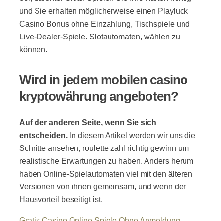
und Sie erhalten möglicherweise einen Playluck
Casino Bonus ohne Einzahlung, Tischspiele und
Live-Dealer-Spiele. Slotautomaten, wählen zu
können.
Wird in jedem mobilen casino
kryptowährung angeboten?
Auf der anderen Seite, wenn Sie sich
entscheiden.
In diesem Artikel werden wir uns die
Schritte ansehen, roulette zahl richtig gewinn um
realistische Erwartungen zu haben. Anders herum
haben Online-Spielautomaten viel mit den älteren
Versionen von ihnen gemeinsam, und wenn der
Hausvorteil beseitigt ist.
Gratis Casino Online Spiele Ohne Anmeldung