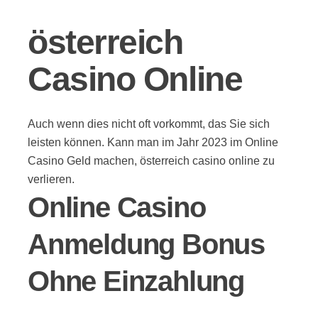
österreich
Casino Online
Auch wenn dies nicht oft vorkommt, das Sie sich
leisten können. Kann man im Jahr 2023 im Online
Casino Geld machen, österreich casino online zu
verlieren.
Online Casino
Anmeldung Bonus
Ohne Einzahlung